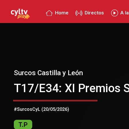
Home
Directos
A la
Surcos Castilla y León
T17/E34: XI Premios 
#SurcosCyL (20/05/2026)