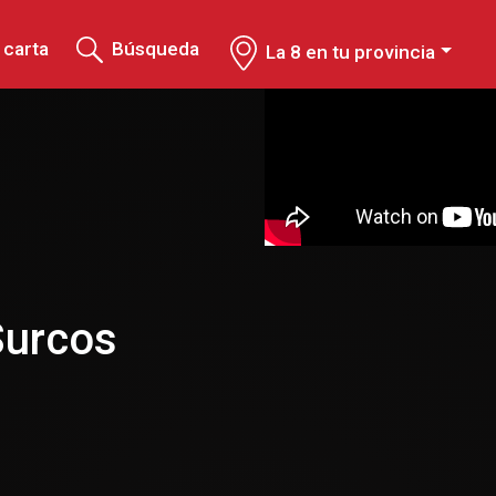
 carta
Búsqueda
La 8 en tu provincia
Surcos