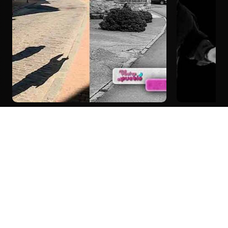
T16/E1: Colmado en Destriana (León)
T16/E2: Rest
y clases de canto en Espirdo
Tiemblo (Ávi
(Segovia)
Temporada 15